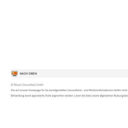
© Wissen Gesundheit GmbH
Die auf unserer Homepage für Sie bereitgestellten Gesundheits– und Medizininformationen dürfen nicht al
Behandlung durch approbierte Ärzte angesehen werden. Lesen Sie bitte unsere allgemeinen Nutzungsb