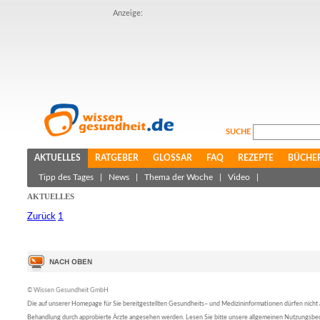
Anzeige:
SUCHE
AKTUELLES
RATGEBER
GLOSSAR
FAQ
REZEPTE
BÜCHE
Tipp des Tages
|
News
|
Thema der Woche
|
Video
|
AKTUELLES
Zurück
1
© Wissen Gesundheit GmbH
Die auf unserer Homepage für Sie bereitgestellten Gesundheits– und Medizininformationen dürfen nicht al
Behandlung durch approbierte Ärzte angesehen werden. Lesen Sie bitte unsere allgemeinen Nutzungsb