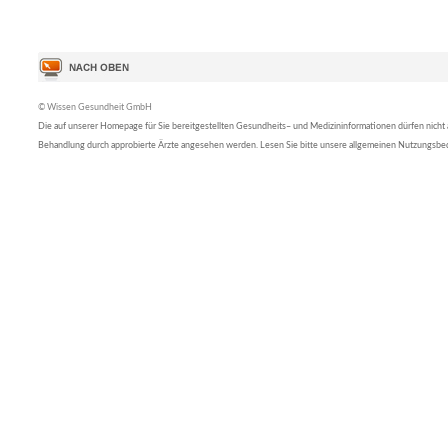
© Wissen Gesundheit GmbH
Die auf unserer Homepage für Sie bereitgestellten Gesundheits– und Medizininformationen dürfen nicht al
Behandlung durch approbierte Ärzte angesehen werden. Lesen Sie bitte unsere allgemeinen Nutzungsb