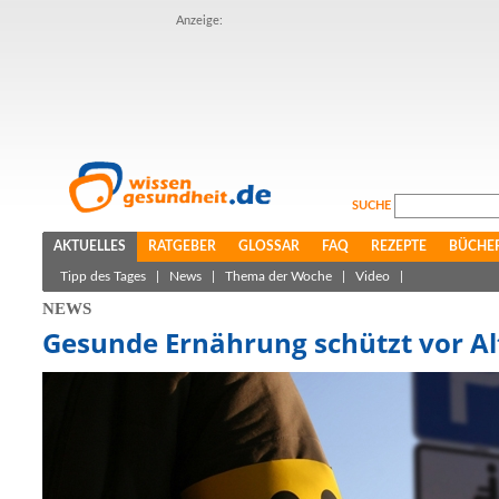
Anzeige:
SUCHE
AKTUELLES
RATGEBER
GLOSSAR
FAQ
REZEPTE
BÜCHE
Tipp des Tages
|
News
|
Thema der Woche
|
Video
|
NEWS
Gesunde Ernährung schützt vor Al