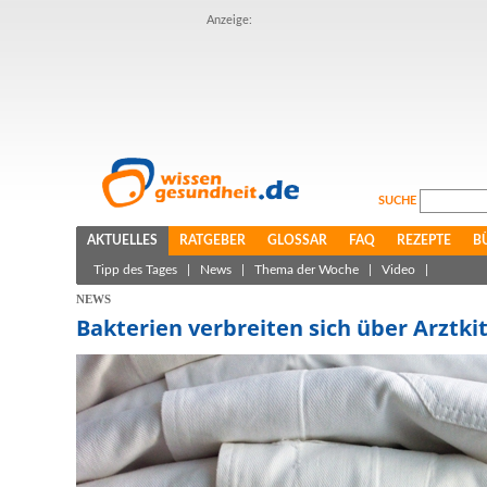
Anzeige:
SUCHE
AKTUELLES
RATGEBER
GLOSSAR
FAQ
REZEPTE
B
Tipp des Tages
|
News
|
Thema der Woche
|
Video
|
NEWS
Bakterien verbreiten sich über Arztkit