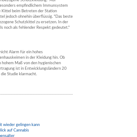
tenbezogene Schutzkleidung. "Auf
it besonders empfindlichem Immunsystem
 Kittel beim Betreten der Station
tel jedoch ohnehin überflüssig. "Das beste
ezogene Schutzkittel zu ersetzen. In der
ils noch als fehlender Respekt gedeutet."
nicht Alarm für ein hohes
enhauskeimen in der Kleidung hin. Ob
 in hohem Maß von den hygienischen
rtragung ist in Entwicklungsländern 20
 die Studie klarmacht.
t wieder gelingen kann
lick auf Cannabis
bensalter