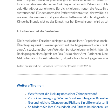
Um Erregern Einhalt zu gebieten, gibt es teils schon heute patien
Intensivstationen oder in der Onkologie halten sich Patienten m
auf. Hier gibt es zunehmend Bereichskleidung, gegen die Ärzte ihre
austauschen." Für den normalen Patientenkontakt sei der weiße Kit
wäre es, die weißen Kittel ganz abzuschaffen und durch tätigkeitsb
Kinderheilkunde gibt es das längst, nur bei Erwachsenen wird es te
Entscheidend ist die Sauberkeit
Die israelischen Forscher schlagen aufgrund ihrer Ergebnisse noch 
Übertragungsrisiko, weisen jedoch auf die Allgegenwart von Krank
eine Ansteckung über den Weg der Schutzkleidung erfolgt, hängt
Bedingungen eines Spitals ab: Das Risiko einer Arzt-Patienten-Übe
Mal höher als in Industrieländern, ist jedoch auch dort gegeben, wie
Autor: pressetext.de, Johannes Pernsteiner (Stand: 01.09.2011)
Weitere Themen:
Was fördert die Heilung nach einer Zahnoperation?
Zurück in Bewegung: Wie der Sport nach längerer Krankhei
Gesundheitliche Chancen und Risiken: Ein differenzierter B
So fördern Sie Ihre Gesundheit und Fitness im höheren Le