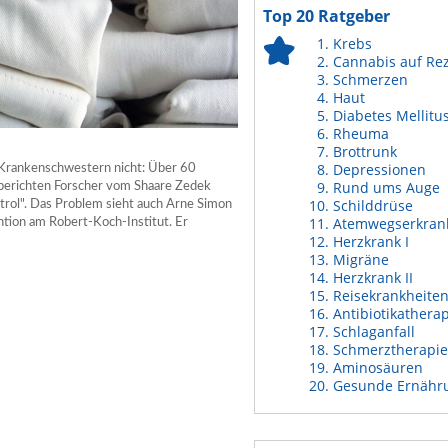
Top 20 Ratgeber
Krebs
Cannabis auf Re
Schmerzen
Haut
Diabetes Mellitu
Rheuma
Brottrunk
Depressionen
d Krankenschwestern nicht: Über 60
Rund ums Auge
 berichten Forscher vom Shaare Zedek
Schilddrüse
trol". Das Problem sieht auch Arne Simon
Atemwegserkran
tion am Robert-Koch-Institut. Er
Herzkrank I
Migräne
Herzkrank II
Reisekrankheite
Antibiotikathera
Schlaganfall
Schmerztherapie
Aminosäuren
Gesunde Ernähr