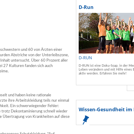
D-Run
nschwestern und 60 von Ärzten einer
wurden Abstriche von der Unterleibszone,
D-RUN
nhalt untersucht. Über 60 Prozent aller
ei 27 Kulturen fanden sich auch
D-RUN ist eine Doku-Soap, in der Men
Leben verändern und mit Hilfe eines 
eime.
aktiv werden. Erfahren Sie mehr!
selt und haben keine rationale
te ihre Arbeitskleidung teils nur einmal
hkeit. Ein schwerwiegender Fehler:
Wissen-Gesundheit im 
e trotz Dekontaminierung schnell wieder
ne Übertragung von Krankheiten auf diese