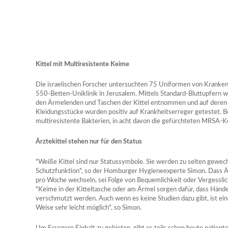
Kittel mit Multiresistente Keime
Die israelischen Forscher untersuchten 75 Uniformen von Kranke
550-Betten-Uniklinik in Jerusalem. Mittels Standard-Bluttupfern 
den Ärmelenden und Taschen der Kittel entnommen und auf deren I
Kleidungsstücke wurden positiv auf Krankheitserreger getestet. B
multiresistente Bakterien, in acht davon die gefürchteten MRSA-K
Ärztekittel stehen nur für den Status
"Weiße Kittel sind nur Statussymbole. Sie werden zu selten gewech
Schutzfunktion", so der Homburger Hygieneexperte Simon. Dass Ärz
pro Woche wechseln, sei Folge von Bequemlichkeit oder Vergesslic
"Keime in der Kitteltasche oder am Ärmel sorgen dafür, dass Händ
verschmutzt werden. Auch wenn es keine Studien dazu gibt, ist ei
Weise sehr leicht möglich", so Simon.