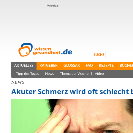
Anzeige:
SUCHE
AKTUELLES
RATGEBER
GLOSSAR
FAQ
REZEPTE
BÜCHE
Tipp des Tages
|
News
|
Thema der Woche
|
Video
|
NEWS
Akuter Schmerz wird oft schlecht