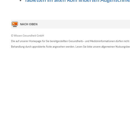
Tabletten im alten Rom linderten Augenschm
© Wissen Gesundheit GmbH
Die auf unserer Homepage für Sie bereitgestellten Gesundheits– und Medizininformationen dürfen nicht al
Behandlung durch approbierte Ärzte angesehen werden. Lesen Sie bitte unsere allgemeinen Nutzungsb