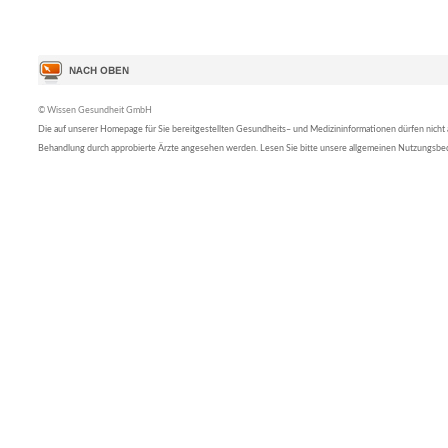
© Wissen Gesundheit GmbH
Die auf unserer Homepage für Sie bereitgestellten Gesundheits– und Medizininformationen dürfen nicht al
Behandlung durch approbierte Ärzte angesehen werden. Lesen Sie bitte unsere allgemeinen Nutzungsb