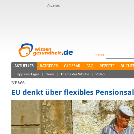
Anzeige:
SUCHE
AKTUELLES
RATGEBER
GLOSSAR
FAQ
REZEPTE
BÜCHE
Tipp des Tages
|
News
|
Thema der Woche
|
Video
|
NEWS
EU denkt über flexibles Pensionsa