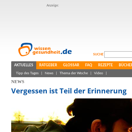
Anzeige:
SUCHE
AKTUELLES
RATGEBER
GLOSSAR
FAQ
REZEPTE
BÜCHE
Tipp des Tages
|
News
|
Thema der Woche
|
Video
|
NEWS
Vergessen ist Teil der Erinnerung