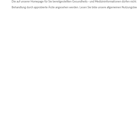
Die auf unserer Homepage für Sie bereitgestellten Gesundheits– und Medizininformationen dürfen nicht al
Behandlung durch approbierte Ärzte angesehen werden. Lesen Sie bitte unsere allgemeinen Nutzungsb