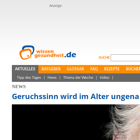
Anzeige:
SUCHE
AKTUELLES
RATGEBER
GLOSSAR
FAQ
REZEPTE
BÜCHE
Tipp des Tages
|
News
|
Thema der Woche
|
Video
|
NEWS
Geruchssinn wird im Alter ungen