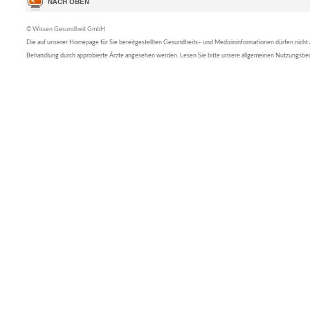
© Wissen Gesundheit GmbH
Die auf unserer Homepage für Sie bereitgestellten Gesundheits– und Medizininformationen dürfen nicht al
Behandlung durch approbierte Ärzte angesehen werden. Lesen Sie bitte unsere allgemeinen Nutzungsb