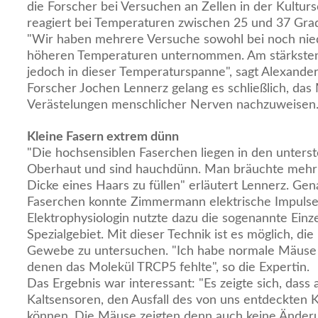
die Forscher bei Versuchen an Zellen in der Kultur
reagiert bei Temperaturen zwischen 25 und 37 Grad
"Wir haben mehrere Versuche sowohl bei noch nied
höheren Temperaturen unternommen. Am stärksten
jedoch in dieser Temperaturspanne", sagt Alexande
Forscher Jochen Lennerz gelang es schließlich, das 
Verästelungen menschlicher Nerven nachzuweisen
Kleine Fasern extrem dünn
"Die hochsensiblen Faserchen liegen in den unters
Oberhaut und sind hauchdünn. Man bräuchte mehr 
Dicke eines Haars zu füllen" erläutert Lennerz. Gen
Faserchen konnte Zimmermann elektrische Impulse 
Elektrophysiologin nutzte dazu die sogenannte Einze
Spezialgebiet. Mit dieser Technik ist es möglich, di
Gewebe zu untersuchen. "Ich habe normale Mäuse 
denen das Molekül TRCP5 fehlte", so die Expertin.
Das Ergebnis war interessant: "Es zeigte sich, das
Kaltsensoren, den Ausfall des von uns entdeckten 
können. Die Mäuse zeigten denn auch keine Änderu