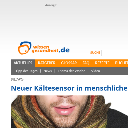
Anzeige:
SUCHE
AKTUELLES
RATGEBER
GLOSSAR
FAQ
REZEPTE
BÜCHE
Tipp des Tages
|
News
|
Thema der Woche
|
Video
|
NEWS
Neuer Kältesensor in menschliche