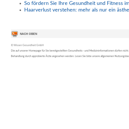
So fördern Sie Ihre Gesundheit und Fitness i
Haarverlust verstehen: mehr als nur ein ästh
© Wissen Gesundheit GmbH
Die auf unserer Homepage für Sie bereitgestellten Gesundheits– und Medizininformationen dürfen nicht al
Behandlung durch approbierte Ärzte angesehen werden. Lesen Sie bitte unsere allgemeinen Nutzungsb