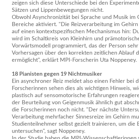
zeigen sich diese Unterschiede bei den Experimen
Sätzen und Lippenbewegungen nicht.
Obwohl Asynchronizität bei Sprache und Musik im G
Bereiche aktiviert. "Die Reizverarbeitung im Gehirn
auf einen kontextspezifischen Mechanismus hin: D
wird im Schaltkreis von Kleinhirn und prämotorisch
Vorwärtsmodell programmiert, das der Person sehr 
Vorhersagen über den korrekten zeitlichen Ablauf 
ermöglicht", erklärt MPI-Forscherin Uta Noppeney.
18 Pianisten gegen 19 Nichtmusiker
Ein asynchroner Reiz meldet also einen Fehler bei 
Forscherinnen sehen dies als wichtigen Hinweis, wi
plastisch auf sensomotorische Erfahrungen reagiere
der Beurteilung von Geigenmusik ähnlich gut absc
die Forscherinnen noch nicht. "Der nächste Untersu
Verarbeitung mehrfacher Sinnesreize im Gehirn mus
Studienteilnehmer selbst gezielt trainieren, um die
untersuchen", sagt Noppeney.
In der Studie haben die MPI-Wissenschaftlerinnen v