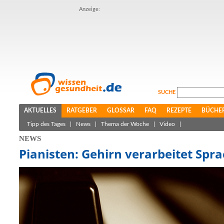
Anzeige:
SUCHE
AKTUELLES
RATGEBER
GLOSSAR
FAQ
REZEPTE
BÜCHE
Tipp des Tages
|
News
|
Thema der Woche
|
Video
|
NEWS
Pianisten: Gehirn verarbeitet Spra