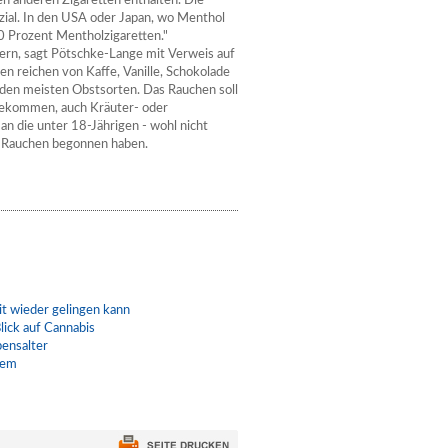
n anderen Zigaretten enthalten. Die
zial. In den USA oder Japan, wo Menthol
50 Prozent Mentholzigaretten."
tern, sagt Pötschke-Lange mit Verweis auf
n reichen von Kaffe, Vanille, Schokolade
u den meisten Obstsorten. Das Rauchen soll
 bekommen, auch Kräuter- oder
n die unter 18-Jährigen - wohl nicht
em Rauchen begonnen haben.
t wieder gelingen kann
lick auf Cannabis
bensalter
lem