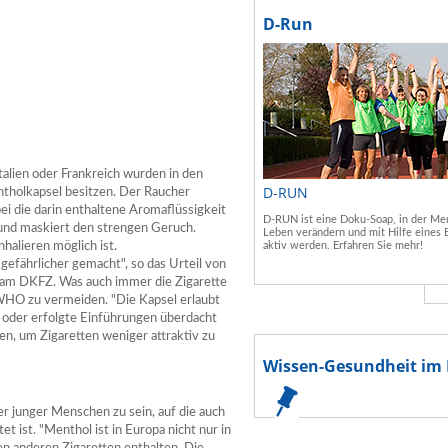
D-Run
talien oder Frankreich wurden in den
D-RUN
ntholkapsel besitzen. Der Raucher
ei die darin enthaltene Aromaflüssigkeit
D-RUN ist eine Doku-Soap, in der Men
und maskiert den strengen Geruch.
Leben verändern und mit Hilfe eines 
halieren möglich ist.
aktiv werden. Erfahren Sie mehr!
efährlicher gemacht", so das Urteil von
n am DKFZ. Was auch immer die Zigarette
HO zu vermeiden. "Die Kapsel erlaubt
t oder erfolgte Einführungen überdacht
n, um Zigaretten weniger attraktiv zu
Wissen-Gesundheit im 
er junger Menschen zu sein, auf die auch
ist. "Menthol ist in Europa nicht nur in