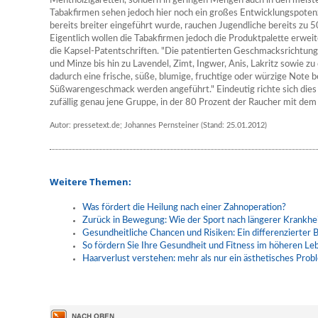
Mentholzigaretten, sondern in geringen Mengen auch in den meiste
Tabakfirmen sehen jedoch hier noch ein großes Entwicklungspoten
bereits breiter eingeführt wurde, rauchen Jugendliche bereits zu 
Eigentlich wollen die Tabakfirmen jedoch die Produktpalette erwei
die Kapsel-Patentschriften. "Die patentierten Geschmacksrichtunge
und Minze bis hin zu Lavendel, Zimt, Ingwer, Anis, Lakritz sowie z
dadurch eine frische, süße, blumige, fruchtige oder würzige Note
Süßwarengeschmack werden angeführt." Eindeutig richte sich dies a
zufällig genau jene Gruppe, in der 80 Prozent der Raucher mit d
Autor: pressetext.de; Johannes Pernsteiner (Stand: 25.01.2012)
Weitere Themen:
Was fördert die Heilung nach einer Zahnoperation?
Zurück in Bewegung: Wie der Sport nach längerer Krankhei
Gesundheitliche Chancen und Risiken: Ein differenzierter B
So fördern Sie Ihre Gesundheit und Fitness im höheren Le
Haarverlust verstehen: mehr als nur ein ästhetisches Prob