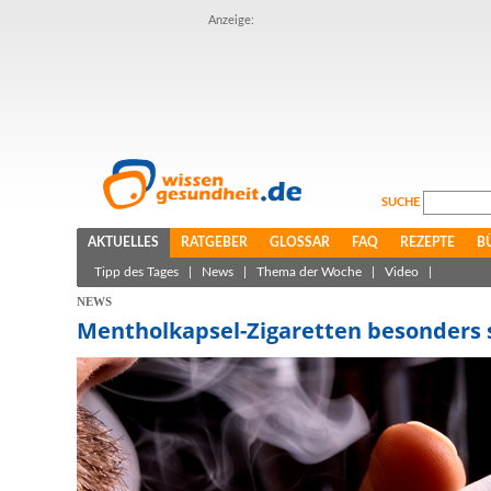
Anzeige:
SUCHE
AKTUELLES
RATGEBER
GLOSSAR
FAQ
REZEPTE
B
Tipp des Tages
|
News
|
Thema der Woche
|
Video
|
NEWS
Mentholkapsel-Zigaretten besonders 