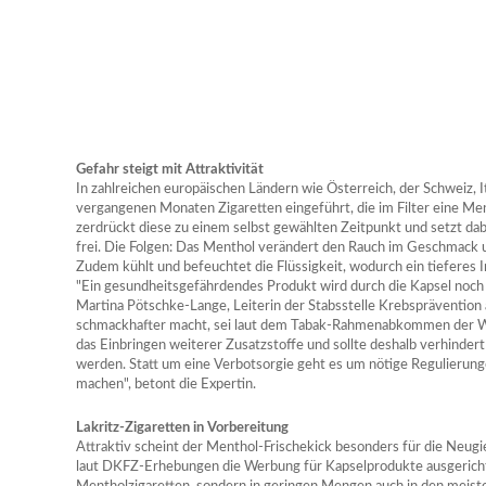
Gefahr steigt mit Attraktivität
In zahlreichen europäischen Ländern wie Österreich, der Schweiz, I
vergangenen Monaten Zigaretten eingeführt, die im Filter eine Me
zerdrückt diese zu einem selbst gewählten Zeitpunkt und setzt dab
frei. Die Folgen: Das Menthol verändert den Rauch im Geschmack 
Zudem kühlt und befeuchtet die Flüssigkeit, wodurch ein tieferes In
"Ein gesundheitsgefährdendes Produkt wird durch die Kapsel noch g
Martina Pötschke-Lange, Leiterin der Stabsstelle Krebspräventio
schmackhafter macht, sei laut dem Tabak-Rahmenabkommen der W
das Einbringen weiterer Zusatzstoffe und sollte deshalb verhinder
werden. Statt um eine Verbotsorgie geht es um nötige Regulierunge
machen", betont die Expertin.
Lakritz-Zigaretten in Vorbereitung
Attraktiv scheint der Menthol-Frischekick besonders für die Neugi
laut DKFZ-Erhebungen die Werbung für Kapselprodukte ausgerichtet 