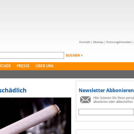
Kontakt
|
Sitemap
|
Nutzungshinweise
|
ÜCHER
PRESSE
ÜBER UNS
schädlich
Newsletter Abbonieren
Hier können Sie Ihren pers
abonieren oder abbestellen