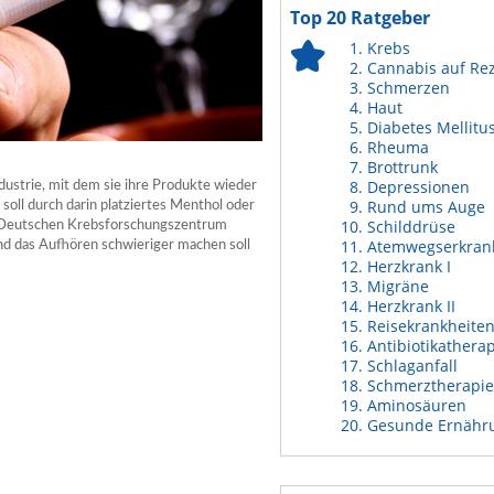
Top 20 Ratgeber
Krebs
Cannabis auf Re
Schmerzen
Haut
Diabetes Mellitu
Rheuma
Brottrunk
Depressionen
dustrie, mit dem sie ihre Produkte wieder
Rund ums Auge
soll durch darin platziertes Menthol oder
Schilddrüse
m Deutschen Krebsforschungszentrum
Atemwegserkran
nd das Aufhören schwieriger machen soll
Herzkrank I
Migräne
Herzkrank II
Reisekrankheite
Antibiotikathera
Schlaganfall
Schmerztherapie
Aminosäuren
Gesunde Ernähr