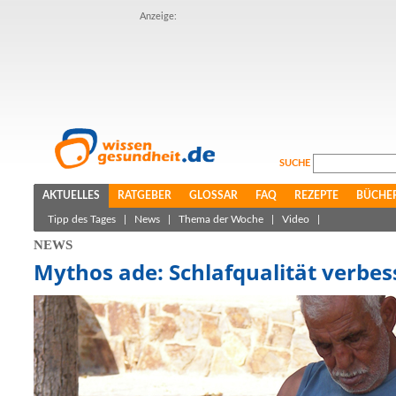
Anzeige:
SUCHE
AKTUELLES
RATGEBER
GLOSSAR
FAQ
REZEPTE
BÜCHE
Tipp des Tages
|
News
|
Thema der Woche
|
Video
|
NEWS
Mythos ade: Schlafqualität verbess