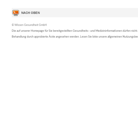
© Wissen Gesundheit GmbH
Die auf unserer Homepage für Sie bereitgestellten Gesundheits– und Medizininformationen dürfen nicht al
Behandlung durch approbierte Ärzte angesehen werden. Lesen Sie bitte unsere allgemeinen Nutzungsb