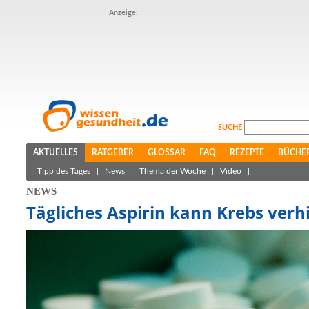
Anzeige:
SUCHE
AKTUELLES
RATGEBER
GLOSSAR
FAQ
REZEPTE
BÜCHE
Tipp des Tages
|
News
|
Thema der Woche
|
Video
|
NEWS
Tägliches Aspirin kann Krebs verh