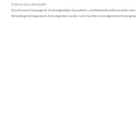
© Wissen Gesundheit GmbH
Die auf unserer Homepage für Sie bereitgestellten Gesundheits– und Medizininformationen dürfen nicht al
Behandlung durch approbierte Ärzte angesehen werden. Lesen Sie bitte unsere allgemeinen Nutzungsb