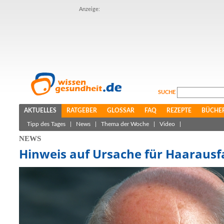
Anzeige:
SUCHE
AKTUELLES
RATGEBER
GLOSSAR
FAQ
REZEPTE
BÜCHE
Tipp des Tages
|
News
|
Thema der Woche
|
Video
|
NEWS
Hinweis auf Ursache für Haarausf