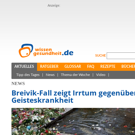
Anzeige:
SUCHE
AKTUELLES
RATGEBER
GLOSSAR
FAQ
REZEPTE
BÜCHE
Tipp des Tages
|
News
|
Thema der Woche
|
Video
|
NEWS
Breivik-Fall zeigt Irrtum gegenübe
Geisteskrankheit