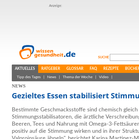
Anzeige:
SUCHE
AKTUELLES
RATGEBER
GLOSSAR
FAQ
REZEPTE
BÜCHE
Tipp des Tages
|
News
|
Thema der Woche
|
Video
|
NEWS
Gezieltes Essen stabilisiert Stimm
Bestimmte Geschmacksstoffe sind chemisch gleich
Stimmungsstabilisatoren, die ärztliche Verschreibun
Beeren, Tees und Nahrung mit Omega-3-Fettsäuren 
positiv auf die Stimmung wirken und in ihrer Struk
Valproinsäure ähneln", berichtet Karina Martinez-