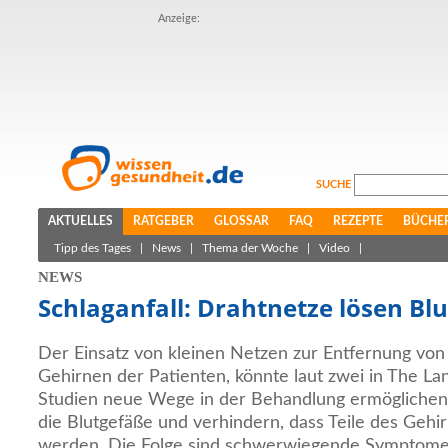
Anzeige:
SUCHE
AKTUELLES
RATGEBER
GLOSSAR
FAQ
REZEPTE
BÜCHE
Tipp des Tages
|
News
|
Thema der Woche
|
Video
|
NEWS
Schlaganfall: Drahtnetze lösen Blu
Der Einsatz von kleinen Netzen zur Entfernung von
Gehirnen der Patienten, könnte laut zwei in The Lan
Studien neue Wege in der Behandlung ermöglichen.
die Blutgefäße und verhindern, dass Teile des Gehir
werden. Die Folge sind schwerwiegende Symptom