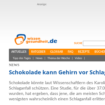
Anzeige:
SUCHE
AKTUELLES
RATGEBER
GLOSSAR
FAQ
REZEPTE
BÜCHE
Tipp des Tages
|
News
|
Thema der Woche
|
Video
|
NEWS
Schokolade kann Gehirn vor Schla
Schokolade könnte laut Wissenschaftlern des Karoli
Schlaganfall schützen. Eine Studie, für die über 37
wurden, hat ergeben, dass jene, die am meisten Sc
wenigsten wahrscheinlich einen Schlaganfall erlitten