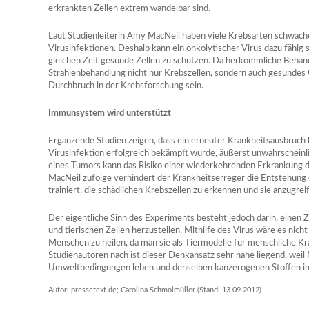
erkrankten Zellen extrem wandelbar sind.
Laut Studienleiterin Amy MacNeil haben viele Krebsarten schw
Virusinfektionen. Deshalb kann ein onkolytischer Virus dazu fähig
gleichen Zeit gesunde Zellen zu schützen. Da herkömmliche Beh
Strahlenbehandlung nicht nur Krebszellen, sondern auch gesundes
Durchbruch in der Krebsforschung sein.
Immunsystem wird unterstützt
Ergänzende Studien zeigen, dass ein erneuter Krankheitsausbruch 
Virusinfektion erfolgreich bekämpft wurde, äußerst unwahrscheinli
eines Tumors kann das Risiko einer wiederkehrenden Erkrankung d
MacNeil zufolge verhindert der Krankheitserreger die Entstehun
trainiert, die schädlichen Krebszellen zu erkennen und sie anzugrei
Der eigentliche Sinn des Experiments besteht jedoch darin, ein
und tierischen Zellen herzustellen. Mithilfe des Virus wäre es nic
Menschen zu heilen, da man sie als Tiermodelle für menschliche K
Studienautoren nach ist dieser Denkansatz sehr nahe liegend, wei
Umweltbedingungen leben und denselben kanzerogenen Stoffen im
Autor: pressetext.de; Carolina Schmolmüller (Stand: 13.09.2012)