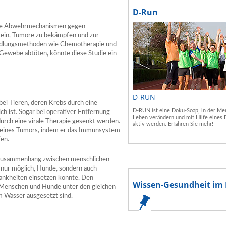
D-Run
ache Abwehrmechanismen gegen
 sein, Tumore zu bekämpfen und zur
andlungsmethoden wie Chemotherapie und
 Gewebe abtöten, könnte diese Studie ein
D-RUN
bei Tieren, deren Krebs durch eine
D-RUN ist eine Doku-Soap, in der Men
ch ist. Sogar bei operativer Entfernung
Leben verändern und mit Hilfe eines 
urch eine virale Therapie gesenkt werden.
aktiv werden. Erfahren Sie mehr!
g eines Tumors, indem er das Immunsystem
fen.
en Zusammenhang zwischen menschlichen
ht nur möglich, Hunde, sondern auch
rankheiten einsetzen könnte. Den
Wissen-Gesundheit im 
l Menschen und Hunde unter den gleichen
 Wasser ausgesetzt sind.