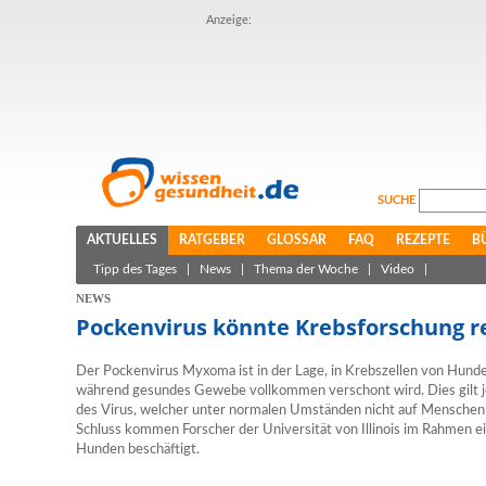
Anzeige:
SUCHE
AKTUELLES
RATGEBER
GLOSSAR
FAQ
REZEPTE
B
Tipp des Tages
|
News
|
Thema der Woche
|
Video
|
NEWS
Pockenvirus könnte Krebsforschung r
Der Pockenvirus Myxoma ist in der Lage, in Krebszellen von Hunde
während gesundes Gewebe vollkommen verschont wird. Dies gilt je
des Virus, welcher unter normalen Umständen nicht auf Menschen 
Schluss kommen Forscher der Universität von Illinois im Rahmen ei
Hunden beschäftigt.