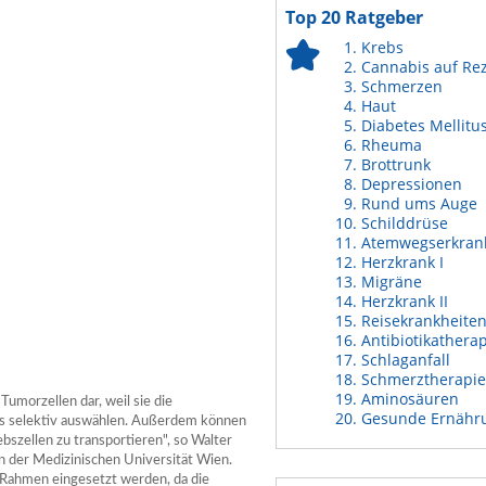
Top 20 Ratgeber
Krebs
Cannabis auf Re
Schmerzen
Haut
Diabetes Mellitu
Rheuma
Brottrunk
Depressionen
Rund ums Auge
Schilddrüse
Atemwegserkran
Herzkrank I
Migräne
Herzkrank II
Reisekrankheite
Antibiotikathera
Schlaganfall
Schmerztherapie
Aminosäuren
umorzellen dar, weil sie die
Gesunde Ernähr
s selektiv auswählen. Außerdem können
bszellen zu transportieren", so Walter
an der Medizinischen Universität Wien.
Rahmen eingesetzt werden, da die