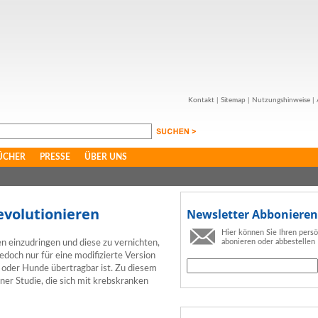
Kontakt
|
Sitemap
|
Nutzungshinweise
|
ÜCHER
PRESSE
ÜBER UNS
evolutionieren
Newsletter Abbonieren
Hier können Sie Ihren pers
abonieren oder abbestellen
n einzudringen und diese zu vernichten,
doch nur für eine modifizierte Version
oder Hunde übertragbar ist. Zu diesem
ner Studie, die sich mit krebskranken