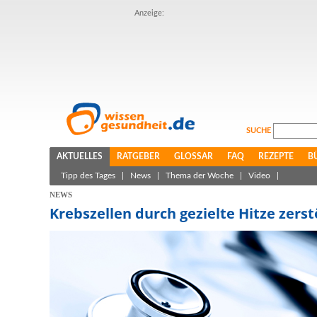
Anzeige:
SUCHE
AKTUELLES
RATGEBER
GLOSSAR
FAQ
REZEPTE
B
Tipp des Tages
|
News
|
Thema der Woche
|
Video
|
NEWS
Krebszellen durch gezielte Hitze zers