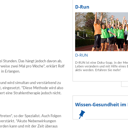
D-Run
D-RUN
ei Stunden. Das hängt jedoch davon ab,
D-RUN ist eine Doku-Soap, in der Men
weise zwei Mal pro Woche", erklärt Rolf
Leben verändern und mit Hilfe eines 
aktiv werden. Erfahren Sie mehr!
 in Erlangen.
 und wird simultan und verstärkend zu
t, eingesetzt. "Diese Methode wird also
gert eine Strahlentherapie jedoch nicht.
Wissen-Gesundheit im 
reten", so der Spezialist. Auch Folgen
 verstärkt. "Akute Nebenwirkungen
erden kann und mit der Zeit überaus