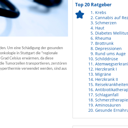
Top 20 Ratgeber
Krebs
Cannabis auf Re
Schmerzen
Haut
Diabetes Mellitu
Rheuma
Brottrunk
Depressionen
rden. Um eine Schädigung der gesunden
Rund ums Auge
onkologie in Stuttgart die "regionale
Schilddrüse
 Grad Celsius erwärmen, da diese
Atemwegserkran
die Tumorzellen transportieren, zerstören
Herzkrank I
nhyperthermie verwendet werden, sind aus
Migräne
Herzkrank II
Reisekrankheite
Antibiotikathera
Schlaganfall
Schmerztherapie
Aminosäuren
Gesunde Ernähr