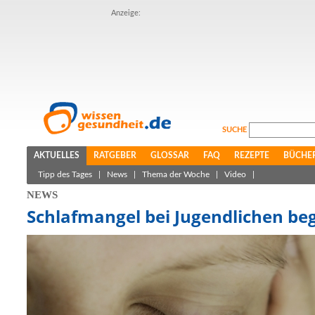
Anzeige:
SUCHE
AKTUELLES
RATGEBER
GLOSSAR
FAQ
REZEPTE
BÜCHE
Tipp des Tages
|
News
|
Thema der Woche
|
Video
|
NEWS
Schlafmangel bei Jugendlichen be