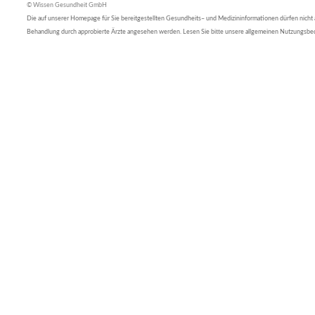
© Wissen Gesundheit GmbH
Die auf unserer Homepage für Sie bereitgestellten Gesundheits– und Medizininformationen dürfen nicht al
Behandlung durch approbierte Ärzte angesehen werden. Lesen Sie bitte unsere allgemeinen Nutzungsb