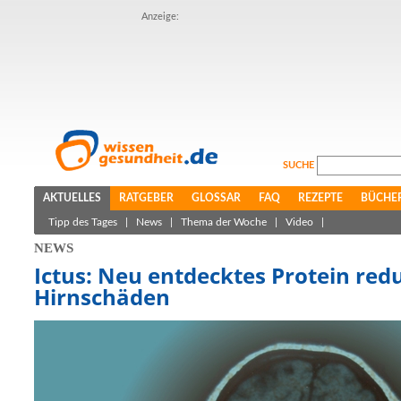
Anzeige:
SUCHE
AKTUELLES
RATGEBER
GLOSSAR
FAQ
REZEPTE
BÜCHE
Tipp des Tages
|
News
|
Thema der Woche
|
Video
|
NEWS
Ictus: Neu entdecktes Protein redu
Hirnschäden