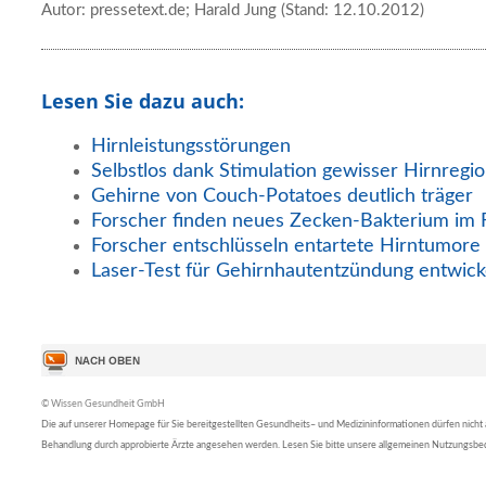
Autor: pressetext.de; Harald Jung (Stand: 12.10.2012)
Lesen Sie dazu auch:
Hirnleistungsstörungen
Selbstlos dank Stimulation gewisser Hirnregi
Gehirne von Couch-Potatoes deutlich träger
Forscher finden neues Zecken-Bakterium im 
Forscher entschlüsseln entartete Hirntumore
Laser-Test für Gehirnhautentzündung entwick
© Wissen Gesundheit GmbH
Die auf unserer Homepage für Sie bereitgestellten Gesundheits– und Medizininformationen dürfen nicht al
Behandlung durch approbierte Ärzte angesehen werden. Lesen Sie bitte unsere allgemeinen Nutzungsb