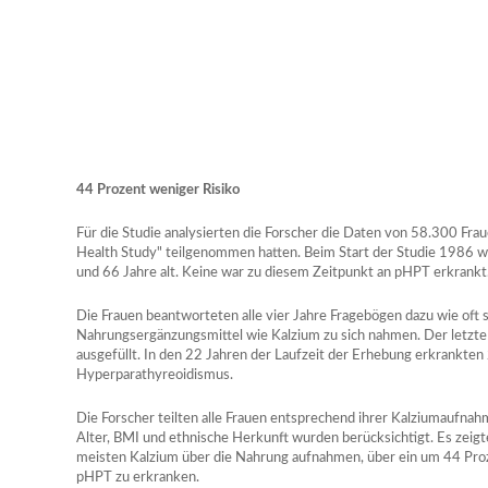
44 Prozent weniger Risiko
Für die Studie analysierten die Forscher die Daten von 58.300 Fra
Health Study" teilgenommen hatten. Beim Start der Studie 1986 w
und 66 Jahre alt. Keine war zu diesem Zeitpunkt an pHPT erkrankt
Die Frauen beantworteten alle vier Jahre Fragebögen dazu wie oft
Nahrungsergänzungsmittel wie Kalzium zu sich nahmen. Der letzt
ausgefüllt. In den 22 Jahren der Laufzeit der Erhebung erkrankte
Hyperparathyreoidismus.
Die Forscher teilten alle Frauen entsprechend ihrer Kalziumaufnah
Alter, BMI und ethnische Herkunft wurden berücksichtigt. Es zeigte
meisten Kalzium über die Nahrung aufnahmen, über ein um 44 Proz
pHPT zu erkranken.