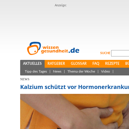
Anzeige:
SUCHE
AKTUELLES
RATGEBER
GLOSSAR
FAQ
REZEPTE
B
Tipp des Tages
|
News
|
Thema der Woche
|
Video
|
NEWS
Kalzium schützt vor Hormonerkranku