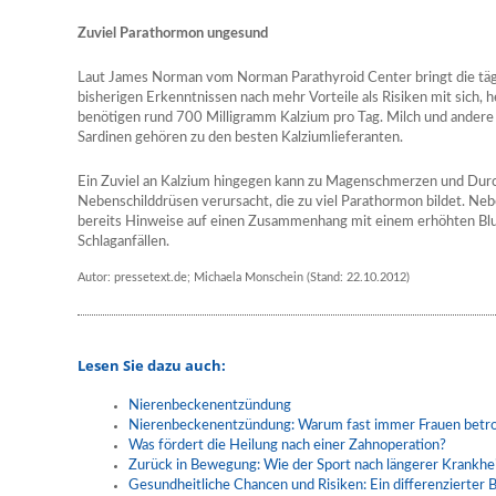
Zuviel Parathormon ungesund
Laut James Norman vom Norman Parathyroid Center bringt die täg
bisherigen Erkenntnissen nach mehr Vorteile als Risiken mit sich,
benötigen rund 700 Milligramm Kalzium pro Tag. Milch und andere
Sardinen gehören zu den besten Kalziumlieferanten.
Ein Zuviel an Kalzium hingegen kann zu Magenschmerzen und Durch
Nebenschilddrüsen verursacht, die zu viel Parathormon bildet. N
bereits Hinweise auf einen Zusammenhang mit einem erhöhten Blut
Schlaganfällen.
Autor: pressetext.de; Michaela Monschein (Stand: 22.10.2012)
Lesen Sie dazu auch:
Nierenbeckenentzündung
Nierenbeckenentzündung: Warum fast immer Frauen betro
Was fördert die Heilung nach einer Zahnoperation?
Zurück in Bewegung: Wie der Sport nach längerer Krankhei
Gesundheitliche Chancen und Risiken: Ein differenzierter B