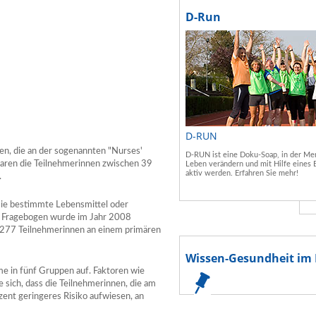
D-Run
D-RUN
uen, die an der sogenannten "Nurses'
D-RUN ist eine Doku-Soap, in der Men
aren die Teilnehmerinnen zwischen 39
Leben verändern und mit Hilfe eines 
aktiv werden. Erfahren Sie mehr!
.
 sie bestimmte Lebensmittel oder
e Fragebogen wurde im Jahr 2008
n 277 Teilnehmerinnen an einem primären
Wissen-Gesundheit im 
me in fünf Gruppen auf. Faktoren wie
 sich, dass die Teilnehmerinnen, die am
ent geringeres Risiko aufwiesen, an