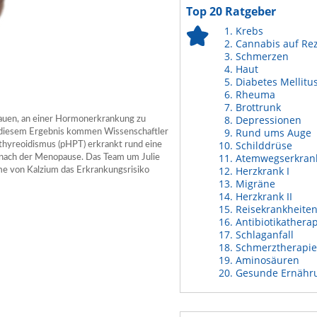
Top 20 Ratgeber
Krebs
Cannabis auf Re
Schmerzen
Haut
Diabetes Mellitu
Rheuma
Brottrunk
Depressionen
rauen, an einer Hormonerkrankung zu
Rund ums Auge
u diesem Ergebnis kommen Wissenschaftler
Schilddrüse
hyreoidismus (pHPT) erkrankt rund eine
Atemwegserkran
 nach der Menopause. Das Team um Julie
Herzkrank I
hme von Kalzium das Erkrankungsrisiko
Migräne
Herzkrank II
Reisekrankheite
Antibiotikathera
Schlaganfall
Schmerztherapie
Aminosäuren
Gesunde Ernähr