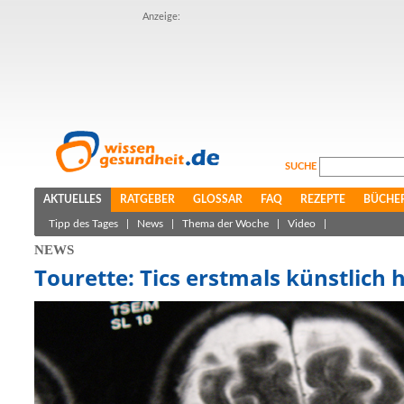
Anzeige:
SUCHE
AKTUELLES
RATGEBER
GLOSSAR
FAQ
REZEPTE
BÜCHE
Tipp des Tages
|
News
|
Thema der Woche
|
Video
|
NEWS
Tourette: Tics erstmals künstlich