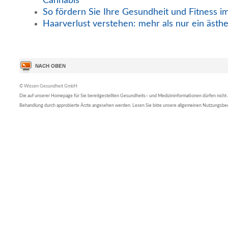
Cannabis
So fördern Sie Ihre Gesundheit und Fitness i
Haarverlust verstehen: mehr als nur ein ästh
© Wissen Gesundheit GmbH
Die auf unserer Homepage für Sie bereitgestellten Gesundheits– und Medizininformationen dürfen nicht al
Behandlung durch approbierte Ärzte angesehen werden. Lesen Sie bitte unsere allgemeinen Nutzungsb