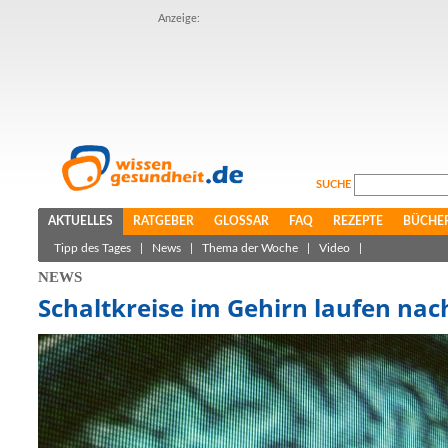
Anzeige:
SUCHE
AKTUELLES
RATGEBER
GLOSSAR
FAQ
REZEPTE
BÜCHE
Tipp des Tages
|
News
|
Thema der Woche
|
Video
|
NEWS
Schaltkreise im Gehirn laufen na