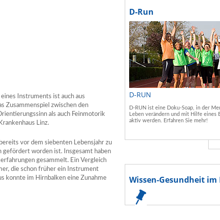
D-Run
D-RUN
eines Instruments ist auch aus
 das Zusammenspiel zwischen den
D-RUN ist eine Doku-Soap, in der Men
ientierungssinn als auch Feinmotorik
Leben verändern und mit Hilfe eines 
aktiv werden. Erfahren Sie mehr!
Krankenhaus Linz.
ereits vor dem siebenten Lebensjahr zu
h gefördert worden ist. Insgesamt haben
kerfahrungen gesammelt. Ein Vergleich
mer, die schon früher ein Instrument
Wissen-Gesundheit im 
naus konnte im Hirnbalken eine Zunahme