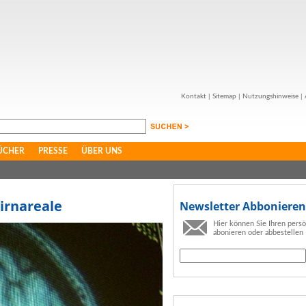
Kontakt
|
Sitemap
|
Nutzungshinweise
|
ÜCHER
PRESSE
ÜBER UNS
irnareale
Newsletter Abbonieren
Hier können Sie Ihren pers
abonieren oder abbestellen