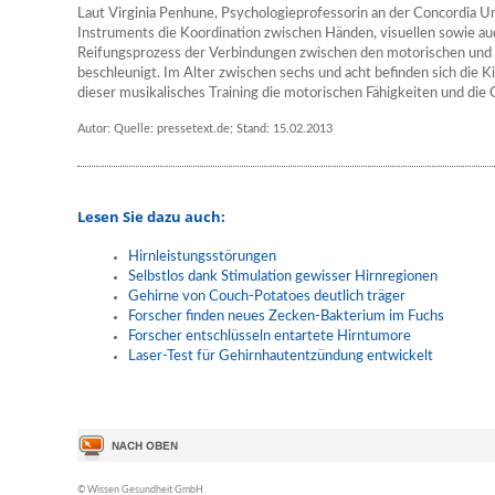
Laut Virginia Penhune, Psychologieprofessorin an der Concordia Un
Instruments die Koordination zwischen Händen, visuellen sowie au
Reifungsprozess der Verbindungen zwischen den motorischen und 
beschleunigt. Im Alter zwischen sechs und acht befinden sich die K
dieser musikalisches Training die motorischen Fähigkeiten und die 
Autor: Quelle: pressetext.de; Stand: 15.02.2013
Lesen Sie dazu auch:
Hirnleistungsstörungen
Selbstlos dank Stimulation gewisser Hirnregionen
Gehirne von Couch-Potatoes deutlich träger
Forscher finden neues Zecken-Bakterium im Fuchs
Forscher entschlüsseln entartete Hirntumore
Laser-Test für Gehirnhautentzündung entwickelt
© Wissen Gesundheit GmbH