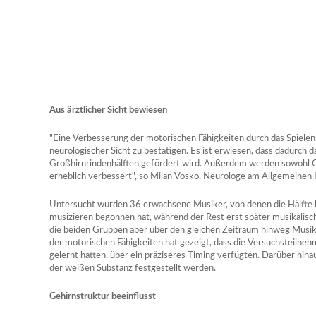
Aus ärztlicher Sicht bewiesen
"Eine Verbesserung der motorischen Fähigkeiten durch das Spielen 
neurologischer Sicht zu bestätigen. Es ist erwiesen, dass dadurch
Großhirnrindenhälften gefördert wird. Außerdem werden sowohl Or
erheblich verbessert", so Milan Vosko, Neurologe am Allgemeinen 
Untersucht wurden 36 erwachsene Musiker, von denen die Hälfte b
musizieren begonnen hat, während der Rest erst später musikalisc
die beiden Gruppen aber über den gleichen Zeitraum hinweg Musi
der motorischen Fähigkeiten hat gezeigt, dass die Versuchsteilneh
gelernt hatten, über ein präziseres Timing verfügten. Darüber hi
der weißen Substanz festgestellt werden.
Gehirnstruktur beeinflusst