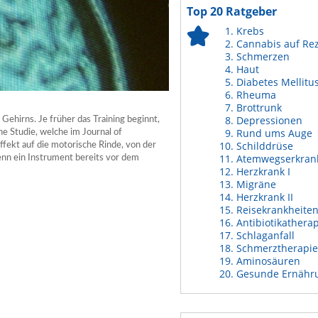
Top 20 Ratgeber
Krebs
Cannabis auf Re
Schmerzen
Haut
Diabetes Mellitu
Rheuma
Brottrunk
Depressionen
Gehirns. Je früher das Training beginnt,
Rund ums Auge
 Studie, welche im Journal of
Schilddrüse
ffekt auf die motorische Rinde, von der
Atemwegserkran
enn ein Instrument bereits vor dem
Herzkrank I
Migräne
Herzkrank II
Reisekrankheite
Antibiotikathera
Schlaganfall
Schmerztherapie
Aminosäuren
Gesunde Ernähr