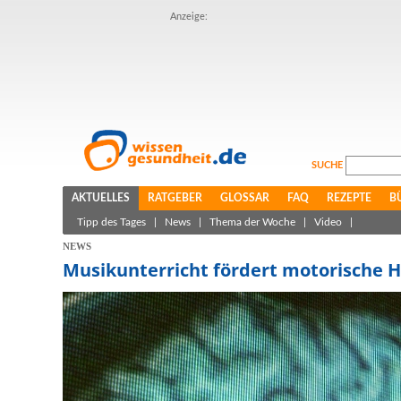
Anzeige:
SUCHE
AKTUELLES
RATGEBER
GLOSSAR
FAQ
REZEPTE
B
Tipp des Tages
|
News
|
Thema der Woche
|
Video
|
NEWS
Musikunterricht fördert motorische H