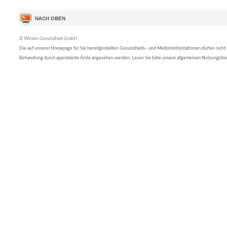
© Wissen Gesundheit GmbH
Die auf unserer Homepage für Sie bereitgestellten Gesundheits– und Medizininformationen dürfen nicht al
Behandlung durch approbierte Ärzte angesehen werden. Lesen Sie bitte unsere allgemeinen Nutzungsb