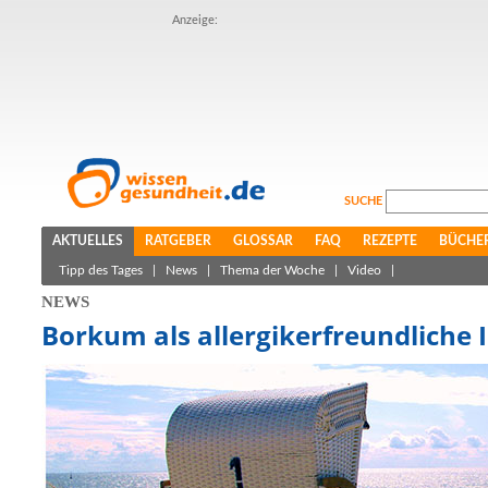
Anzeige:
SUCHE
AKTUELLES
RATGEBER
GLOSSAR
FAQ
REZEPTE
BÜCHE
Tipp des Tages
|
News
|
Thema der Woche
|
Video
|
NEWS
Borkum als allergikerfreundliche 