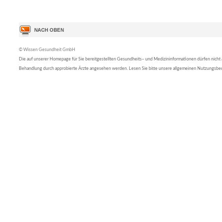
© Wissen Gesundheit GmbH
Die auf unserer Homepage für Sie bereitgestellten Gesundheits– und Medizininformationen dürfen nicht al
Behandlung durch approbierte Ärzte angesehen werden. Lesen Sie bitte unsere allgemeinen Nutzungsb