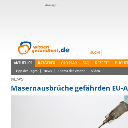
Anzeige:
SUCHE
AKTUELLES
RATGEBER
GLOSSAR
FAQ
REZEPTE
BÜCHE
Tipp des Tages
|
News
|
Thema der Woche
|
Video
|
NEWS
Masernausbrüche gefährden EU-A