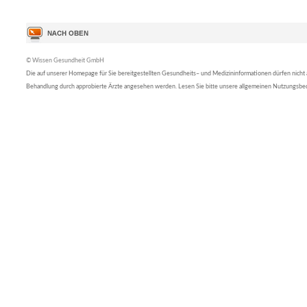
© Wissen Gesundheit GmbH
Die auf unserer Homepage für Sie bereitgestellten Gesundheits– und Medizininformationen dürfen nicht al
Behandlung durch approbierte Ärzte angesehen werden. Lesen Sie bitte unsere allgemeinen Nutzungsb