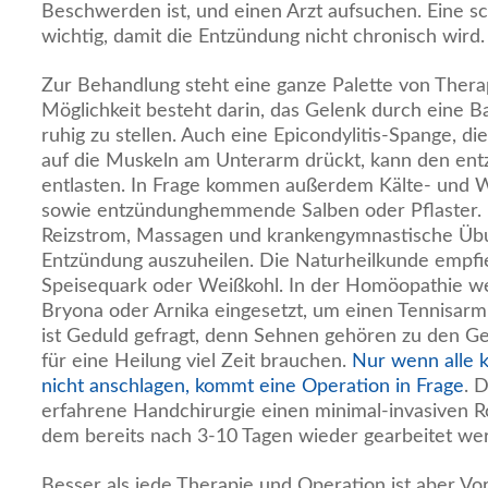
Beschwerden ist, und einen Arzt aufsuchen. Eine sc
wichtig, damit die Entzündung nicht chronisch wird.
Zur Behandlung steht eine ganze Palette von Thera
Möglichkeit besteht darin, das Gelenk durch eine
ruhig zu stellen. Auch eine Epicondylitis-Spange, di
auf die Muskeln am Unterarm drückt, kann den en
entlasten. In Frage kommen außerdem Kälte- un
sowie entzündunghemmende Salben oder Pflaster.
Reizstrom, Massagen und krankengymnastische Übu
Entzündung auszuheilen. Die Naturheilkunde empfi
Speisequark oder Weißkohl. In der Homöopathie we
Bryona oder Arnika eingesetzt, um einen Tennisarm 
ist Geduld gefragt, denn Sehnen gehören zu den G
für eine Heilung viel Zeit brauchen.
Nur wenn alle 
nicht anschlagen, kommt eine Operation in Frage
. D
erfahrene Handchirurgie einen minimal-invasiven Ro
dem bereits nach 3-10 Tagen wieder gearbeitet we
Besser als jede Therapie und Operation ist aber Vo