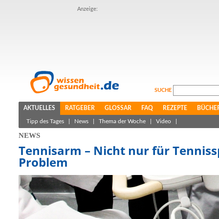
Anzeige:
SUCHE
AKTUELLES
RATGEBER
GLOSSAR
FAQ
REZEPTE
BÜCHE
Tipp des Tages
|
News
|
Thema der Woche
|
Video
|
NEWS
Tennisarm – Nicht nur für Tennissp
Problem