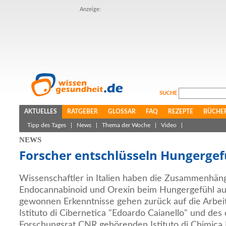
Anzeige:
SUCHE
AKTUELLES
RATGEBER
GLOSSAR
FAQ
REZEPTE
BÜCHE
Tipp des Tages
|
News
|
Thema der Woche
|
Video
|
NEWS
Forscher entschlüsseln Hungergef
Wissenschaftler in Italien haben die Zusammenhäng
Endocannabinoid und Orexin beim Hungergefühl au
gewonnen Erkenntnisse gehen zurück auf die Arbeit
Istituto di Cibernetica "Edoardo Caianello" und des
Forschungsrat CNR gehörenden Istituto di Chimica 