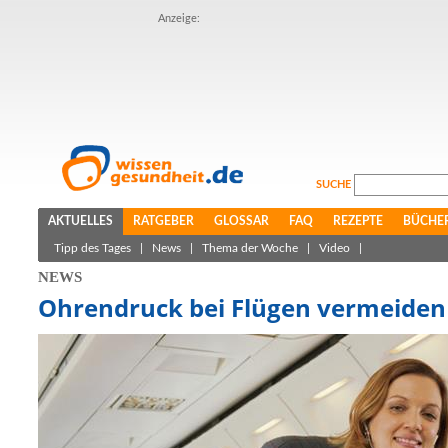
Anzeige:
SUCHE
AKTUELLES
RATGEBER
GLOSSAR
FAQ
REZEPTE
BÜCHE
Tipp des Tages
|
News
|
Thema der Woche
|
Video
|
NEWS
Ohrendruck bei Flügen vermeiden