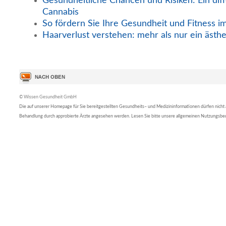
Gesundheitliche Chancen und Risiken: Ein diff
Cannabis
So fördern Sie Ihre Gesundheit und Fitness i
Haarverlust verstehen: mehr als nur ein ästh
© Wissen Gesundheit GmbH
Die auf unserer Homepage für Sie bereitgestellten Gesundheits– und Medizininformationen dürfen nicht al
Behandlung durch approbierte Ärzte angesehen werden. Lesen Sie bitte unsere allgemeinen Nutzungsb