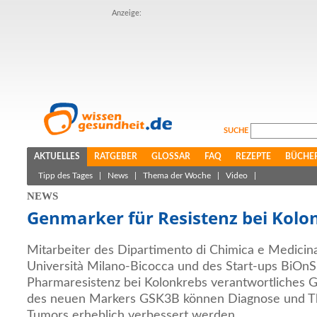
Anzeige:
SUCHE
AKTUELLES
RATGEBER
GLOSSAR
FAQ
REZEPTE
BÜCHE
Tipp des Tages
|
News
|
Thema der Woche
|
Video
|
NEWS
Genmarker für Resistenz bei Kolo
Mitarbeiter des Dipartimento di Chimica e Medicina 
Università Milano-Bicocca und des Start-ups BiOnSil
Pharmaresistenz bei Kolonkrebs verantwortliches G
des neuen Markers GSK3B können Diagnose und Th
Tumors erheblich verbessert werden.