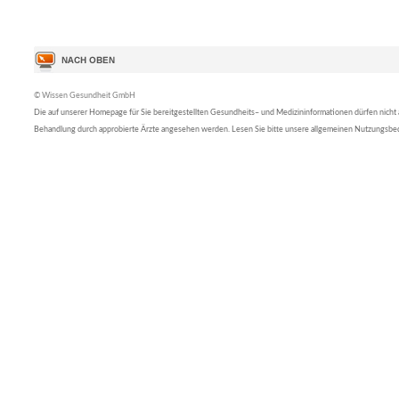
© Wissen Gesundheit GmbH
Die auf unserer Homepage für Sie bereitgestellten Gesundheits– und Medizininformationen dürfen nicht al
Behandlung durch approbierte Ärzte angesehen werden. Lesen Sie bitte unsere allgemeinen Nutzungsb