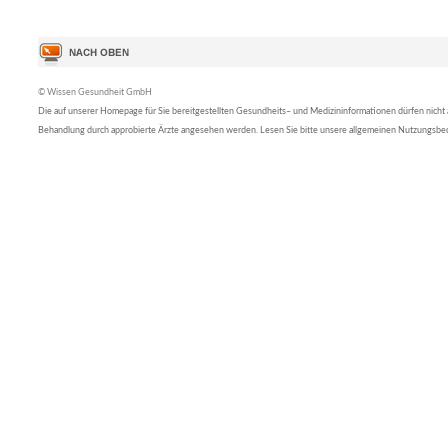
© Wissen Gesundheit GmbH
Die auf unserer Homepage für Sie bereitgestellten Gesundheits– und Medizininformationen dürfen nicht al
Behandlung durch approbierte Ärzte angesehen werden. Lesen Sie bitte unsere allgemeinen Nutzungsb