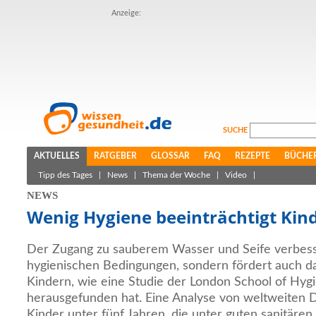
Anzeige:
SUCHE
AKTUELLES
RATGEBER
GLOSSAR
FAQ
REZEPTE
BÜCHE
Tipp des Tages
|
News
|
Thema der Woche
|
Video
|
NEWS
Wenig Hygiene beeinträchtigt Ki
Der Zugang zu sauberem Wasser und Seife verbesse
hygienischen Bedingungen, sondern fördert auch 
Kindern, wie eine Studie der London School of Hyg
herausgefunden hat. Eine Analyse von weltweiten D
Kinder unter fünf Jahren, die unter guten sanitäre