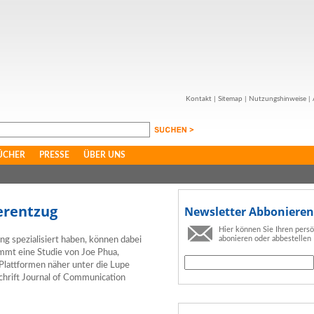
Kontakt
|
Sitemap
|
Nutzungshinweise
|
ÜCHER
PRESSE
ÜBER UNS
erentzug
Newsletter Abbonieren
Hier können Sie Ihren pers
abonieren oder abbestellen
ng spezialisiert haben, können dabei
ommt eine Studie von Joe Phua,
Plattformen näher unter die Lupe
hrift Journal of Communication