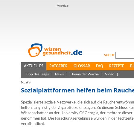
Anzeige:
SUCHE
AKTUELLES
RATGEBER
GLOSSAR
FAQ
REZEPTE
B
Tipp des Tages
|
News
|
Thema der Woche
|
Video
|
NEWS
Sozialplattformen helfen beim Rauch
Spezialisierte soziale Netzwerke, die sich auf die Raucherentwöhnu
helfen, langfristig der Zigarette zu entsagen. Zu diesem Schluss k
Wissenschaftler an der University Of Georgia, der mehrere dieser 
genommen hat. Die Forschungsergebnisse wurden in der Fachzeitsc
veröffentlicht.