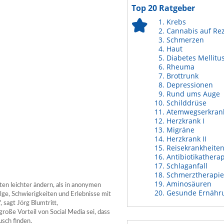
Top 20 Ratgeber
Krebs
Cannabis auf Re
Schmerzen
Haut
Diabetes Mellitu
Rheuma
Brottrunk
Depressionen
Rund ums Auge
Schilddrüse
Atemwegserkran
Herzkrank I
Migräne
Herzkrank II
Reisekrankheite
Antibiotikathera
Schlaganfall
Schmerztherapie
Aminosäuren
ten leichter ändern, als in anonymen
Gesunde Ernähr
lge, Schwierigkeiten und Erlebnisse mit
, sagt Jörg Blumtritt,
roße Vorteil von Social Media sei, dass
sch finden.