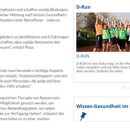
D-Run
haftssinn und schaffen soziale Bindungen,
"Meiner Meinung nach leisten Gesundheits-
tuation vieler Betroffener - seien es
gliedern zu identifizieren und Erfahrungen
 schaffen, dass soziale Netzwerke den
sern", erklärt Phua.
D-RUN
D-RUN ist eine Doku-Soap, in der Men
Leben verändern und mit Hilfe eines 
ortale zwei besonders wichtige Aspekte.
aktiv werden. Erfahren Sie mehr!
en erlaubt, 'hineinzuschnuppern' und sich
ie auch Menschen, die aufgrund ihrer
en, Hilfe erhalten."
angreichen Therapie von Nutzen sein.
e Möglichkeit genutzt werden, um
Wissen-Gesundheit im 
ichen Behandlungsplans, wo neben
ke zur Verfügung stehen", erläutert der
ormen käme es zu einer starken