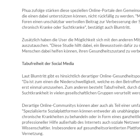
Phua zufolge stärken diese speziellen Online-Portale den Gemeinsc
die einen dabei unterstützen können, nicht rückfällig zu werden. 
Foren einen unschätzbar wertvollen Beitrag zur Verbesserung der Si
chronisch Kranke oder Suchtkranke", bestätigt auch Blumtritt.
Zusätzlich haben die User die Möglichkeit sich mit den anderen Mit
auszutauschen. "Diese Studie hilft dabei, ein Bewusstsein dafür zu
Menschen dabei helfen können, ihren Gesundheitszustand zu verbes
Tabufreiheit der Social Media
Laut Blumtritt gibt es hinsichtlich derartiger Online-Gesundheitsp
"Da ist zum einen die Niederschwelligkeit, welche es den Betroffen
erst einmal umzusehen. Zum anderen besteht Tabufreiheit, durch d
Suchtkrankheit in vielen gesellschaftlichen Gruppen verurteilt werd
Derartige Online-Communitys können aber auch als Teil einer umf
"Spezialisierte Sozialplattformen können entweder als unabhängig
chronische Krankheiten zu behandeln oder in Form eines ganzheitl
professioneller Hilfe außerhalb des Internets auch soziale Netzwer
Wissenschaftler. Insbesondere auf gesundheitsorientierten Plattf
Vernetzung.