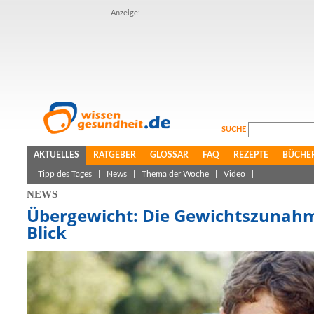
Anzeige:
SUCHE
AKTUELLES
RATGEBER
GLOSSAR
FAQ
REZEPTE
BÜCHE
Tipp des Tages
|
News
|
Thema der Woche
|
Video
|
NEWS
Übergewicht: Die Gewichtszunah
Blick