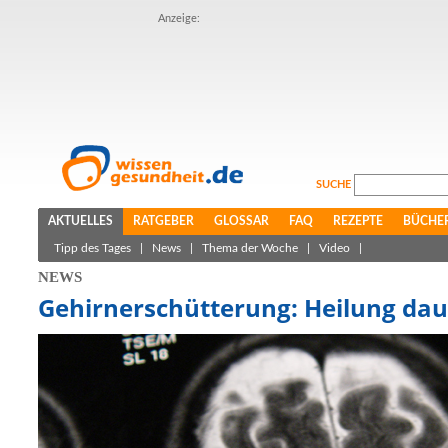
Anzeige:
SUCHE
AKTUELLES
RATGEBER
GLOSSAR
FAQ
REZEPTE
BÜCHE
Tipp des Tages
|
News
|
Thema der Woche
|
Video
|
NEWS
Gehirnerschütterung: Heilung dau