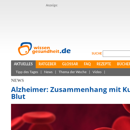
Anzeige:
SUCHE
AKTUELLES
RATGEBER
GLOSSAR
FAQ
REZEPTE
BÜCHE
Tipp des Tages
|
News
|
Thema der Woche
|
Video
|
NEWS
Alzheimer: Zusammenhang mit K
Blut