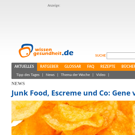
Anzeige:
SUCHE
AKTUELLES
RATGEBER
GLOSSAR
FAQ
REZEPTE
BÜCHE
Tipp des Tages
|
News
|
Thema der Woche
|
Video
|
NEWS
Junk Food, Escreme und Co: Gene 