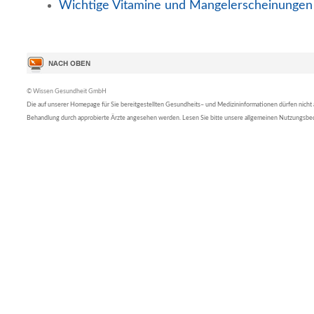
Wichtige Vitamine und Mangelerscheinungen
© Wissen Gesundheit GmbH
Die auf unserer Homepage für Sie bereitgestellten Gesundheits– und Medizininformationen dürfen nicht al
Behandlung durch approbierte Ärzte angesehen werden. Lesen Sie bitte unsere allgemeinen Nutzungsb