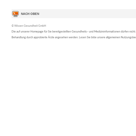
© Wissen Gesundheit GmbH
Die auf unserer Homepage für Sie bereitgestellten Gesundheits– und Medizininformationen dürfen nicht al
Behandlung durch approbierte Ärzte angesehen werden. Lesen Sie bitte unsere allgemeinen Nutzungsb