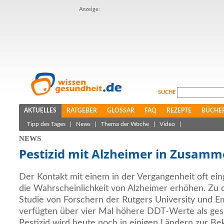
Anzeige:
SUCHE
AKTUELLES
RATGEBER
GLOSSAR
FAQ
REZEPTE
BÜCHE
Tipp des Tages
|
News
|
Thema der Woche
|
Video
|
NEWS
Pestizid mit Alzheimer in Zusam
Der Kontakt mit einem in der Vergangenheit oft ein
die Wahrscheinlichkeit von Alzheimer erhöhen. Zu
Studie von Forschern der Rutgers University und E
verfügten über vier Mal höhere DDT-Werte als g
Pestizid wird heute noch in einigen Ländern zur B