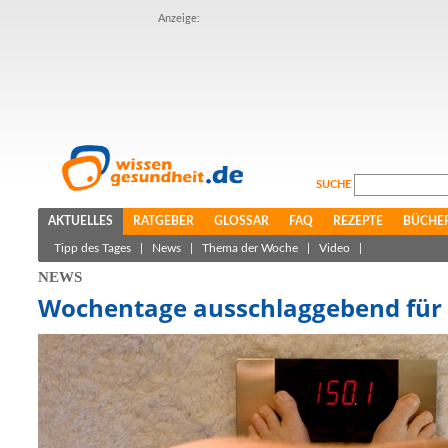
Anzeige:
SUCHE
AKTUELLES
RATGEBER
GLOSSAR
FAQ
REZEPTE
BÜCHE
Tipp des Tages
|
News
|
Thema der Woche
|
Video
|
NEWS
Wochentage ausschlaggebend für 