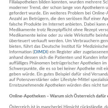
Filialapotheken bilden konnten, wurden mehrere Sc
moderner Trend, der schon lange von Apothekern 
gefordert wurde. Ein weiteres Problem bei Online-
Anzahl an Betrügern, die den seriösen Ruf einer A
falsche Produkte im Internet anbieten. Dabei kann
Medikamente trotz Rezeptpflicht ohne Rezept vers
Medikamente keine oder zu viele Wirkstoffe beinha
überteuert verkauft werden. Um Verbrauchern gen
bieten, führt das Deutsche Institut für Medizinisc
Information (
DIMDI
) ein Register aller zugelassen
anhand dessen sich die Patienten und Kunden info
auffälliges Phänomen betrügerischer Apotheken im I
Schwerpunkte, die es so bei keiner Apotheke mit e
geben würde. Ein gutes Beispiel dafür sind Versanda
auf Potenzverstärker oder Lifestyle-Mittel spezialis
Ernstzunehmende Apotheken würden dies nicht tun
Online-Apotheken – Warum sich Österreich dafür 
Österreich ist in mancherlei Hinsicht rückständig, d