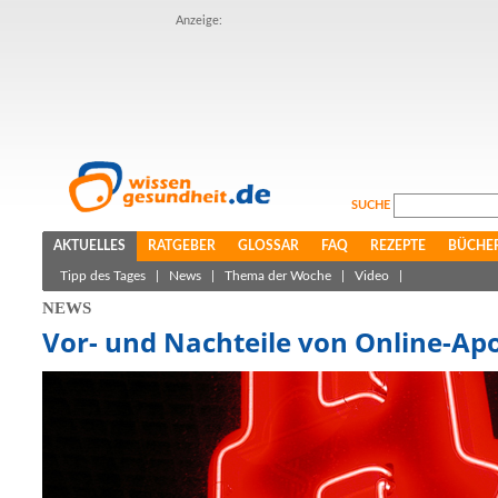
Anzeige:
SUCHE
AKTUELLES
RATGEBER
GLOSSAR
FAQ
REZEPTE
BÜCHE
Tipp des Tages
|
News
|
Thema der Woche
|
Video
|
NEWS
Vor- und Nachteile von Online-A