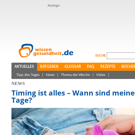
Anzeige:
SUCHE
AKTUELLES
RATGEBER
GLOSSAR
FAQ
REZEPTE
BÜCHE
Tipp des Tages
|
News
|
Thema der Woche
|
Video
|
NEWS
Timing ist alles – Wann sind mein
Tage?