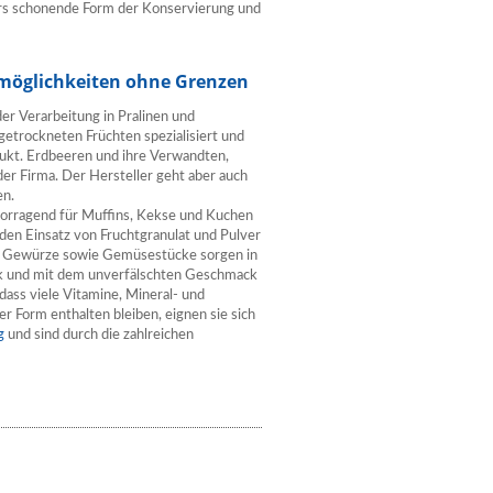
ers schonende Form der Konservierung und
tzmöglichkeiten ohne Grenzen
der Verarbeitung in Pralinen und
rgetrockneten Früchten spezialisiert und
dukt. Erdbeeren und ihre Verwandten,
er Firma. Der Hersteller geht aber auch
en.
rvorragend für Muffins, Kekse und Kuchen
den Einsatz von Fruchtgranulat und Pulver
nd Gewürze sowie Gemüsestücke sorgen in
tik und mit dem unverfälschten Geschmack
dass viele Vitamine, Mineral- und
er Form enthalten bleiben, eignen sie sich
g
und sind durch die zahlreichen