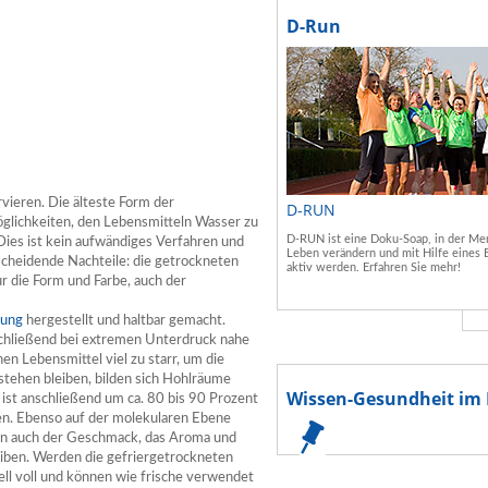
D-Run
vieren. Die älteste Form der
D-RUN
öglichkeiten, den Lebensmitteln Wasser zu
D-RUN ist eine Doku-Soap, in der Men
 Dies ist kein aufwändiges Verfahren und
Leben verändern und mit Hilfe eines 
tscheidende Nachteile: die getrockneten
aktiv werden. Erfahren Sie mehr!
r die Form und Farbe, auch der
nung
hergestellt und haltbar gemacht.
schließend bei extremen Unterdruck nahe
 Lebensmittel viel zu starr, um die
stehen bleiben, bilden sich Hohlräume
Wissen-Gesundheit im 
ist anschließend um ca. 80 bis 90 Prozent
den. Ebenso auf der molekularen Ebene
ern auch der Geschmack, das Aroma und
eiben. Werden die gefriergetrockneten
ell voll und können wie frische verwendet