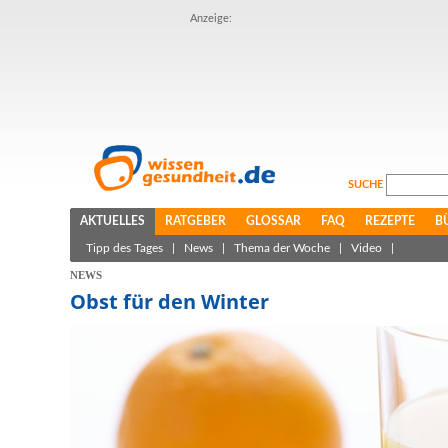
Anzeige:
SUCHE
AKTUELLES
RATGEBER
GLOSSAR
FAQ
REZEPTE
B
Tipp des Tages
|
News
|
Thema der Woche
|
Video
|
NEWS
Obst für den Winter