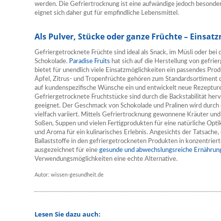
werden. Die Gefriertrocknung ist eine aufwändige jedoch besond
eignet sich daher gut für empfindliche Lebensmittel.
Als Pulver, Stücke oder ganze Früchte – Einsa
Gefriergetrocknete Früchte sind ideal als Snack, im Müsli oder bei 
Schokolade.
Paradise Fruits
hat sich auf die Herstellung von gefrie
bietet für unendlich viele Einsatzmöglichkeiten ein passendes Pro
Äpfel, Zitrus- und Tropenfrüchte gehören zum Standardsortiment d
auf kundenspezifische Wünsche ein und entwickelt neue Rezeptur
Gefriergetrocknete Fruchtstücke sind durch die Backstabilität he
geeignet. Der Geschmack von Schokolade und Pralinen wird durch 
vielfach variiert. Mittels Gefriertrocknung gewonnene Kräuter u
Soßen, Suppen und vielen Fertigprodukten für eine natürliche Op
und Aroma für ein kulinarisches Erlebnis. Angesichts der Tatsache, 
Ballaststoffe in den gefriergetrockneten Produkten in konzentriert
ausgezeichnet für eine
gesunde und abwechslungsreiche Ernährun
Verwendungsmöglichkeiten eine echte Alternative.
Autor: wissen-gesundheit.de
Lesen Sie dazu auch: