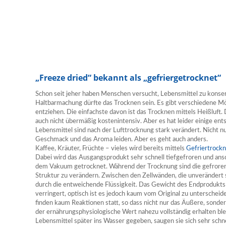
„Freeze dried“ bekannt als „gefriergetrocknet“
Schon seit jeher haben Menschen versucht, Lebensmittel zu konser
Haltbarmachung dürfte das Trocknen sein. Es gibt verschiedene M
entziehen. Die einfachste davon ist das Trocknen mittels Heißluft.
auch nicht übermäßig kostenintensiv. Aber es hat leider einige en
Lebensmittel sind nach der Lufttrocknung stark verändert. Nicht nu
Geschmack und das Aroma leiden. Aber es geht auch anders.
Kaffee, Kräuter, Früchte – vieles wird bereits mittels
Gefriertrock
Dabei wird das Ausgangsprodukt sehr schnell tiefgefroren und an
dem Vakuum getrocknet. Während der Trocknung sind die gefrorenen
Struktur zu verändern. Zwischen den Zellwänden, die unverändert 
durch die entweichende Flüssigkeit. Das Gewicht des Endprodukts 
verringert, optisch ist es jedoch kaum vom Original zu unterschei
finden kaum Reaktionen statt, so dass nicht nur das Äußere, sond
der ernährungsphysiologische Wert nahezu vollständig erhalten bl
Lebensmittel später ins Wasser gegeben, saugen sie sich sehr schn