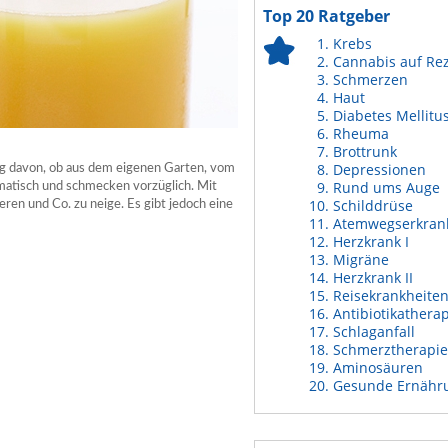
Top 20 Ratgeber
Krebs
Cannabis auf Re
Schmerzen
Haut
Diabetes Mellitu
Rheuma
Brottrunk
Depressionen
g davon, ob aus dem eigenen Garten, vom
Rund ums Auge
matisch und schmecken vorzüglich. Mit
Schilddrüse
ren und Co. zu neige. Es gibt jedoch eine
Atemwegserkran
Herzkrank I
Migräne
Herzkrank II
Reisekrankheite
Antibiotikathera
Schlaganfall
Schmerztherapie
Aminosäuren
Gesunde Ernähr