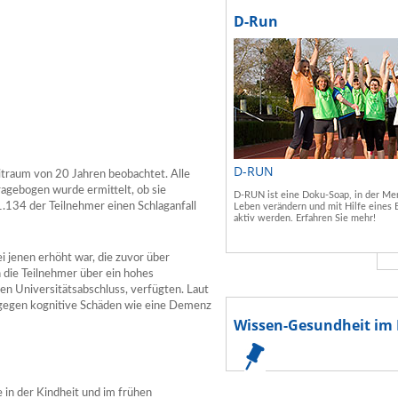
D-Run
D-RUN
itraum von 20 Jahren beobachtet. Alle
ragebogen wurde ermittelt, ob sie
D-RUN ist eine Doku-Soap, in der Men
.134 der Teilnehmer einen Schlaganfall
Leben verändern und mit Hilfe eines 
aktiv werden. Erfahren Sie mehr!
ei jenen erhöht war, die zuvor über
n die Teilnehmer über ein hohes
en Universitätsabschluss, verfügten. Laut
s, gegen kognitive Schäden wie eine Demenz
Wissen-Gesundheit im 
in der Kindheit und im frühen