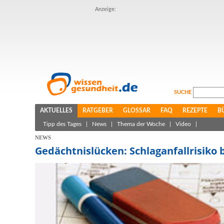
Anzeige:
SUCHE
AKTUELLES
RATGEBER
GLOSSAR
FAQ
REZEPTE
B
Tipp des Tages
|
News
|
Thema der Woche
|
Video
|
NEWS
Gedächtnislücken: Schlaganfallrisiko 