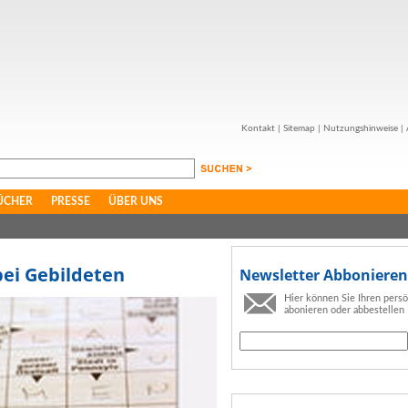
Kontakt
|
Sitemap
|
Nutzungshinweise
|
ÜCHER
PRESSE
ÜBER UNS
bei Gebildeten
Newsletter Abbonieren
Hier können Sie Ihren pers
abonieren oder abbestellen