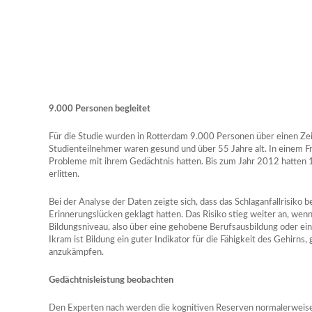
9.000 Personen begleitet
Für die Studie wurden in Rotterdam 9.000 Personen über einen Ze
Studienteilnehmer waren gesund und über 55 Jahre alt. In einem F
Probleme mit ihrem Gedächtnis hatten. Bis zum Jahr 2012 hatten 1
erlitten.
Bei der Analyse der Daten zeigte sich, dass das Schlaganfallrisiko b
Erinnerungslücken geklagt hatten. Das Risiko stieg weiter an, wen
Bildungsniveau, also über eine gehobene Berufsausbildung oder ein
Ikram ist Bildung ein guter Indikator für die Fähigkeit des Gehirn
anzukämpfen.
Gedächtnisleistung beobachten
Den Experten nach werden die kognitiven Reserven normalerweise 