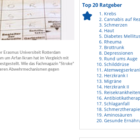
Top 20 Ratgeber
Krebs
Cannabis auf Re
Schmerzen
Haut
Diabetes Mellitu
Rheuma
Brottrunk
Depressionen
er Erasmus Universiteit Rotterdam
Rund ums Auge
am um Arfan Ikram hat im Vergleich mit
Schilddrüse
estgestellt. Wie das Fachmagazin "Stroke"
Atemwegserkran
rüheren Abwehrmechanismen gegen
Herzkrank I
Migräne
Herzkrank II
Reisekrankheite
Antibiotikathera
Schlaganfall
Schmerztherapie
Aminosäuren
Gesunde Ernähr