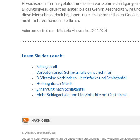
Erwachsenenalter ausgebildet und sollen vor Gehirnschädigungen
Bildungsniveau dauert es länger, bis das Gehirn geschädigt wird u
diese Menschen jedoch beginnen, über Probleme mit dem Gedächtn
nicht mehr vorhanden", so Ikram.
Autor: pressetext.com, Michaela Monschein, 12.12.2014
Lesen Sie dazu auch:
Schlaganfall
Vorboten eines Schlaganfalls ernst nehmen
B-Vitamine verhindern Herzinfarkt und Schlaganfall
Heilung durch Musik
Ernährung nach Schlaganfall
Mehr Schlaganfälle und Herzinfarkte bei Gürtelrose
© Wissen Gesundheit GmbH
Die auf unserer Homepage für Sie bereitgestellten Gesundheits– und Medizininformationen dürfen 