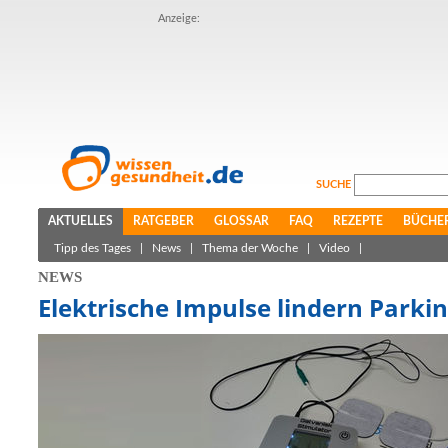
Anzeige:
SUCHE
AKTUELLES
RATGEBER
GLOSSAR
FAQ
REZEPTE
BÜCHE
Tipp des Tages
|
News
|
Thema der Woche
|
Video
|
NEWS
Elektrische Impulse lindern Par