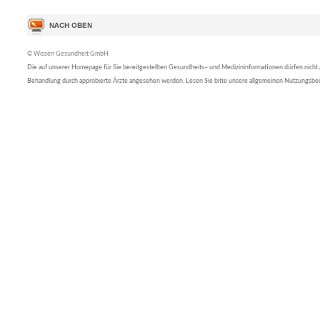
© Wissen Gesundheit GmbH
Die auf unserer Homepage für Sie bereitgestellten Gesundheits– und Medizininformationen dürfen nicht al
Behandlung durch approbierte Ärzte angesehen werden. Lesen Sie bitte unsere allgemeinen Nutzungsb