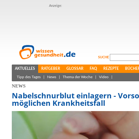
Anzeige:
SUCHE
AKTUELLES
RATGEBER
GLOSSAR
FAQ
REZEPTE
BÜCHE
Tipp des Tages
|
News
|
Thema der Woche
|
Video
|
NEWS
Nabelschnurblut einlagern - Vorso
möglichen Krankheitsfall