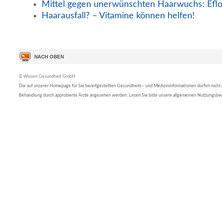
Mittel gegen unerwünschten Haarwuchs: Eflo
Haarausfall? – Vitamine können helfen!
© Wissen Gesundheit GmbH
Die auf unserer Homepage für Sie bereitgestellten Gesundheits– und Medizininformationen dürfen nicht al
Behandlung durch approbierte Ärzte angesehen werden. Lesen Sie bitte unsere allgemeinen Nutzungsb