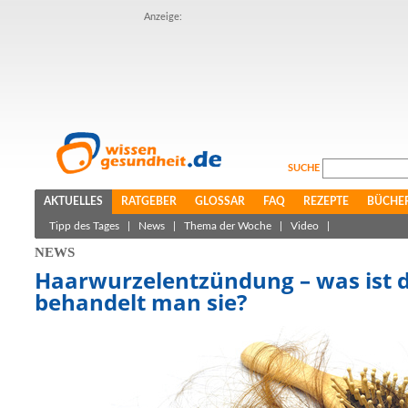
Anzeige:
SUCHE
AKTUELLES
RATGEBER
GLOSSAR
FAQ
REZEPTE
BÜCHE
Tipp des Tages
|
News
|
Thema der Woche
|
Video
|
NEWS
Haarwurzelentzündung – was ist 
behandelt man sie?