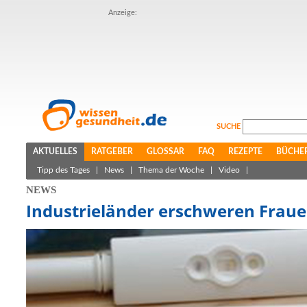
Anzeige:
SUCHE
AKTUELLES
RATGEBER
GLOSSAR
FAQ
REZEPTE
BÜCHE
Tipp des Tages
|
News
|
Thema der Woche
|
Video
|
NEWS
Industrieländer erschweren Fraue