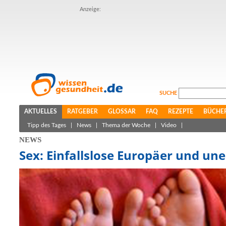
Anzeige:
SUCHE
AKTUELLES
RATGEBER
GLOSSAR
FAQ
REZEPTE
BÜCHE
Tipp des Tages
|
News
|
Thema der Woche
|
Video
|
NEWS
Sex: Einfallslose Europäer und un