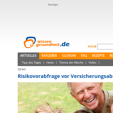
Anzeige:
SUCHE
AKTUELLES
RATGEBER
GLOSSAR
FAQ
REZEPTE
B
Tipp des Tages
|
News
|
Thema der Woche
|
Video
|
NEWS
Risikovorabfrage vor Versicherungsab