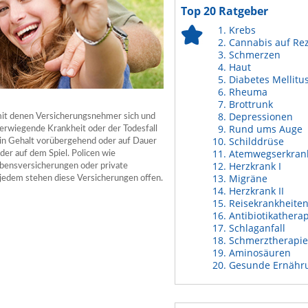
Top 20 Ratgeber
Krebs
Cannabis auf Re
Schmerzen
Haut
Diabetes Mellitu
Rheuma
Brottrunk
Depressionen
mit denen Versicherungsnehmer sich und
Rund ums Auge
werwiegende Krankheit oder der Todesfall
Schilddrüse
 ein Gehalt vorübergehend oder auf Dauer
Atemwegserkran
er auf dem Spiel. Policen wie
Herzkrank I
lebensversicherungen oder private
Migräne
jedem stehen diese Versicherungen offen.
Herzkrank II
Reisekrankheite
Antibiotikathera
Schlaganfall
Schmerztherapie
Aminosäuren
Gesunde Ernähr