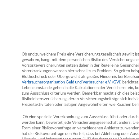
Ob und zu welchem Preis eine Versicherungsgesellschaft gewillt is
gewähren, hängt mit dem persönlichen Risiko des Versicherungs
Vorsorgeversicherungen setzen daher in der Regel eine Gesundhei
Vorerkrankungen werden hier schnell zum Problem. So gelten beis
Bluthochdruck oder Übergewicht als großes Hindernis bei Berufsu
Verbraucherorganisation Geld und Verbraucher e.V. (GVI)
berichtet.
Lebensumstände gehen in die Kalkulationen der Versicherer ein, k
zum Ausschlusskriterium werden. Bemerkbar macht sich dies beisp
Risikolebensversicherung, deren Versicherungsbeiträge sich individ
Freizeitaktivitäten oder lästigen Angewohnheiten wie Rauchen be
Ob eine spezielle Vorerkrankung zum Ausschluss führt oder durch
werden kann, bewertet jede Versicherungsgesellschaft anders. Die 
Form einer Risikovoranfrage an verschiedenen Anbieter zu wenden
hat die Risikovoranfrage den Vorteil, dass bei Ablehnung oder Aussc