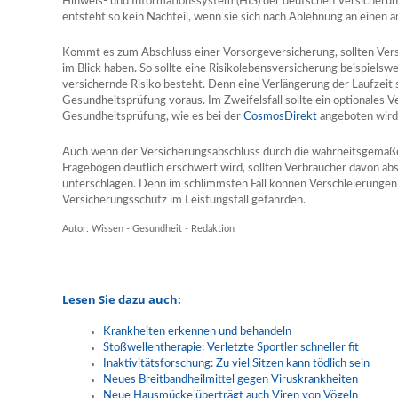
Hinweis- und Informationssystem (HIS) der deutschen Versicherun
entsteht so kein Nachteil, wenn sie sich nach Ablehnung an einen 
Kommt es zum Abschluss einer Vorsorgeversicherung, sollten Vers
im Blick haben. So sollte eine Risikolebensversicherung beispielswe
versichernde Risiko besteht. Denn eine Verlängerung der Laufzeit 
Gesundheitsprüfung voraus. Im Zweifelsfall sollte ein optionales 
Gesundheitsprüfung, wie es bei der
CosmosDirekt
angeboten wird,
Auch wenn der Versicherungsabschluss durch die wahrheitsgemäß
Fragebögen deutlich erschwert wird, sollten Verbraucher davon ab
unterschlagen. Denn im schlimmsten Fall können Verschleierunge
Versicherungsschutz im Leistungsfall gefährden.
Autor: Wissen - Gesundheit - Redaktion
Lesen Sie dazu auch:
Krankheiten erkennen und behandeln
Stoßwellentherapie: Verletzte Sportler schneller fit
Inaktivitätsforschung: Zu viel Sitzen kann tödlich sein
Neues Breitbandheilmittel gegen Viruskrankheiten
Neue Hausmücke überträgt auch Viren von Vögeln