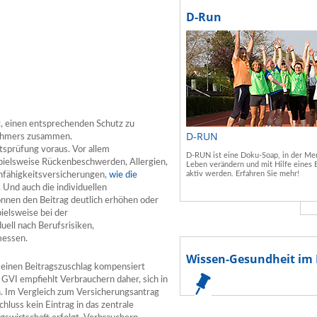
D-Run
t, einen entsprechenden Schutz zu
D-RUN
nehmers zusammen.
tsprüfung voraus. Vor allem
D-RUN ist eine Doku-Soap, in der Men
pielsweise Rückenbeschwerden, Allergien,
Leben verändern und mit Hilfe eines 
aktiv werden. Erfahren Sie mehr!
nfähigkeitsversicherungen,
wie die
 Und auch die individuellen
önnen den Beitrag deutlich erhöhen oder
ielsweise bei der
uell nach Berufsrisiken,
messen.
Wissen-Gesundheit im 
 einen Beitragszuschlag kompensiert
GVI empfiehlt Verbrauchern daher, sich in
. Im Vergleich zum Versicherungsantrag
hluss kein Eintrag in das zentrale