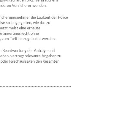
gswirtschaft erfolgt. Verbrauchern
anderen Versicherer wenden.
icherungsnehmer die Laufzeit der Police
ise so lange gelten, wie das zu
setzt meist eine erneute
Verlängerungsrecht ohne
 zum Tarif hinzugebucht werden.
e Beantwortung der Anträge und
sehen, vertragsrelevante Angaben zu
n oder Falschaussagen den gesamten